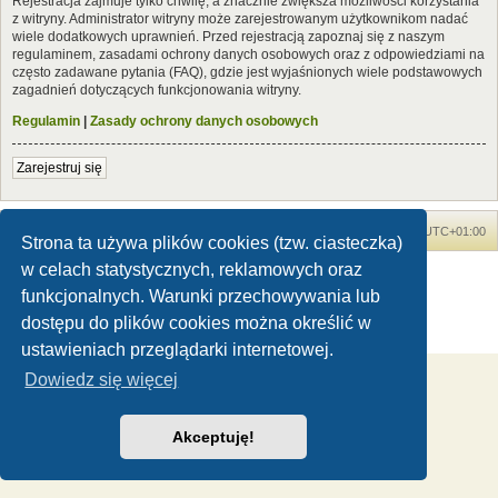
Rejestracja zajmuje tylko chwilę, a znacznie zwiększa możliwości korzystania
z witryny. Administrator witryny może zarejestrowanym użytkownikom nadać
wiele dodatkowych uprawnień. Przed rejestracją zapoznaj się z naszym
regulaminem, zasadami ochrony danych osobowych oraz z odpowiedziami na
często zadawane pytania (FAQ), gdzie jest wyjaśnionych wiele podstawowych
zagadnień dotyczących funkcjonowania witryny.
Regulamin
|
Zasady ochrony danych osobowych
Zarejestruj się
Forum Dinozaury.com
Strona główna
Strefa czasowa
UTC+01:00
Strona ta używa plików cookies (tzw. ciasteczka)
w celach statystycznych, reklamowych oraz
Dinozaury.com
© 2006-2020
Technologię dostarcza
phpBB
® Forum Software © phpBB Limited
funkcjonalnych. Warunki przechowywania lub
Polski pakiet językowy dostarcza
phpBB.pl
dostępu do plików cookies można określić w
Zasady ochrony danych osobowych
|
Regulamin
ustawieniach przeglądarki internetowej.
Dowiedz się więcej
Akceptuję!