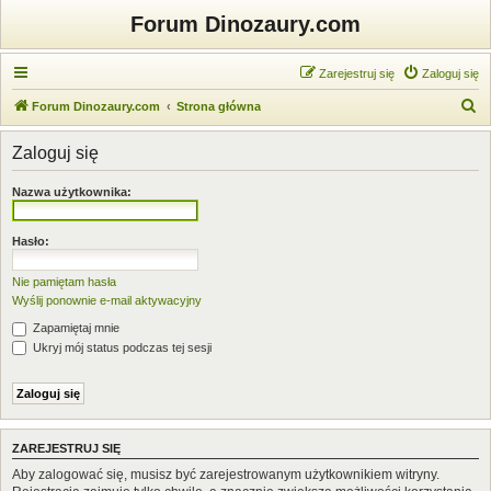
Forum Dinozaury.com
Zarejestruj się
Zaloguj się
S
Forum Dinozaury.com
Strona główna
z
Zaloguj się
u
k
Nazwa użytkownika:
a
j
Hasło:
Nie pamiętam hasła
Wyślij ponownie e-mail aktywacyjny
Zapamiętaj mnie
Ukryj mój status podczas tej sesji
ZAREJESTRUJ SIĘ
Aby zalogować się, musisz być zarejestrowanym użytkownikiem witryny.