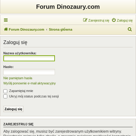
Forum Dinozaury.com
Zarejestruj się
Zaloguj się
S
Forum Dinozaury.com
Strona główna
z
Zaloguj się
u
k
Nazwa użytkownika:
a
j
Hasło:
Nie pamiętam hasła
Wyślij ponownie e-mail aktywacyjny
Zapamiętaj mnie
Ukryj mój status podczas tej sesji
ZAREJESTRUJ SIĘ
Aby zalogować się, musisz być zarejestrowanym użytkownikiem witryny.