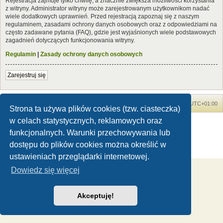
Rejestracja zajmuje tylko chwilę, a znacznie zwiększa możliwości korzystania
z witryny. Administrator witryny może zarejestrowanym użytkownikom nadać
wiele dodatkowych uprawnień. Przed rejestracją zapoznaj się z naszym
regulaminem, zasadami ochrony danych osobowych oraz z odpowiedziami na
często zadawane pytania (FAQ), gdzie jest wyjaśnionych wiele podstawowych
zagadnień dotyczących funkcjonowania witryny.
Regulamin
|
Zasady ochrony danych osobowych
Zarejestruj się
Forum Dinozaury.com
Strona główna
Strefa czasowa
UTC+01:00
Strona ta używa plików cookies (tzw. ciasteczka)
w celach statystycznych, reklamowych oraz
Dinozaury.com
© 2006-2020
Technologię dostarcza
phpBB
® Forum Software © phpBB Limited
funkcjonalnych. Warunki przechowywania lub
Polski pakiet językowy dostarcza
phpBB.pl
dostępu do plików cookies można określić w
Zasady ochrony danych osobowych
|
Regulamin
ustawieniach przeglądarki internetowej.
Dowiedz się więcej
Akceptuję!