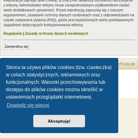
Rejestracja zajmuje tylko chwilę, a znacznie zwiększa możliwości korzystania
z witryny. Administrator witryny może zarejestrowanym użytkownikom nadać
wiele dodatkowych uprawnień. Przed rejestracją zapoznaj się z naszym
regulaminem, zasadami ochrony danych osobowych oraz z odpowiedziami na
często zadawane pytania (FAQ), gdzie jest wyjaśnionych wiele podstawowych
zagadnień dotyczących funkcjonowania witryny.
Regulamin
|
Zasady ochrony danych osobowych
Zarejestruj się
Forum Dinozaury.com
Strona główna
Strefa czasowa
UTC+01:00
Strona ta używa plików cookies (tzw. ciasteczka)
w celach statystycznych, reklamowych oraz
Dinozaury.com
© 2006-2020
Technologię dostarcza
phpBB
® Forum Software © phpBB Limited
funkcjonalnych. Warunki przechowywania lub
Polski pakiet językowy dostarcza
phpBB.pl
dostępu do plików cookies można określić w
Zasady ochrony danych osobowych
|
Regulamin
ustawieniach przeglądarki internetowej.
Dowiedz się więcej
Akceptuję!