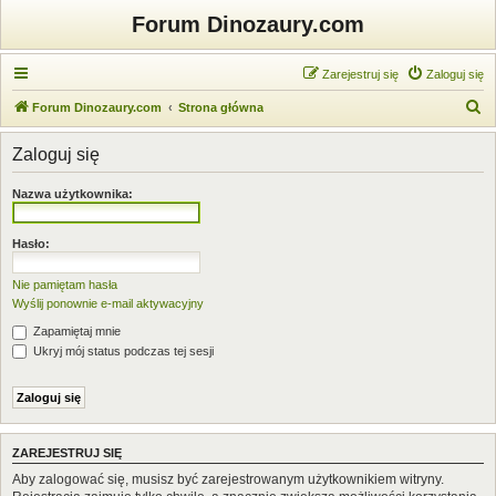
Forum Dinozaury.com
Zarejestruj się
Zaloguj się
S
Forum Dinozaury.com
Strona główna
z
Zaloguj się
u
k
Nazwa użytkownika:
a
j
Hasło:
Nie pamiętam hasła
Wyślij ponownie e-mail aktywacyjny
Zapamiętaj mnie
Ukryj mój status podczas tej sesji
ZAREJESTRUJ SIĘ
Aby zalogować się, musisz być zarejestrowanym użytkownikiem witryny.