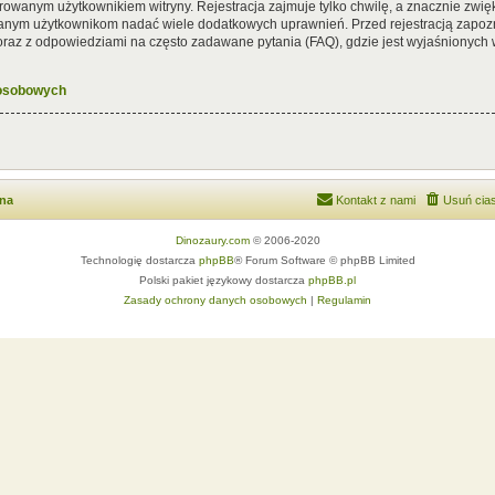
rowanym użytkownikiem witryny. Rejestracja zajmuje tylko chwilę, a znacznie zwięk
wanym użytkownikom nadać wiele dodatkowych uprawnień. Przed rejestracją zapoz
az z odpowiedziami na często zadawane pytania (FAQ), gdzie jest wyjaśnionych
 osobowych
wna
Kontakt z nami
Usuń cias
Dinozaury.com
© 2006-2020
Technologię dostarcza
phpBB
® Forum Software © phpBB Limited
Polski pakiet językowy dostarcza
phpBB.pl
Zasady ochrony danych osobowych
|
Regulamin