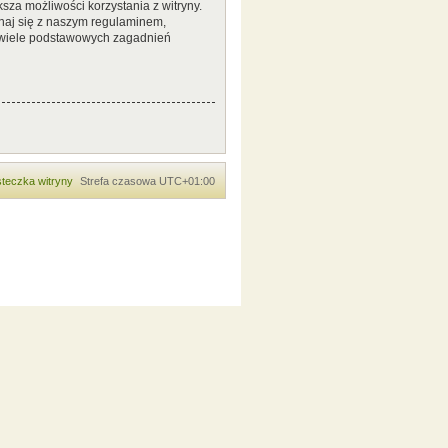
sza możliwości korzystania z witryny.
naj się z naszym regulaminem,
 wiele podstawowych zagadnień
teczka witryny
Strefa czasowa
UTC+01:00