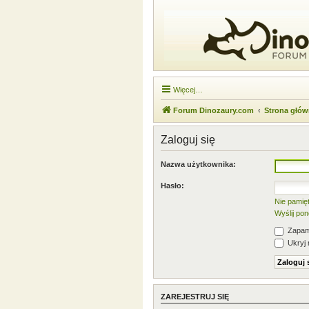
Więcej…
Forum Dinozaury.com
Strona głó
Zaloguj się
Nazwa użytkownika:
Hasło:
Nie pamię
Wyślij po
Zapami
Ukryj 
ZAREJESTRUJ SIĘ