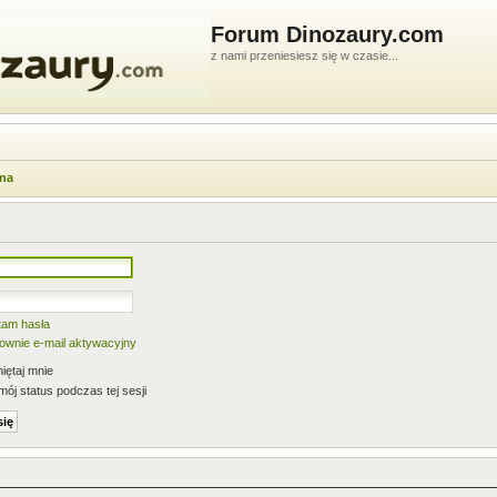
Forum Dinozaury.com
z nami przeniesiesz się w czasie...
wna
tam hasła
nownie e-mail aktywacyjny
ętaj mnie
mój status podczas tej sesji