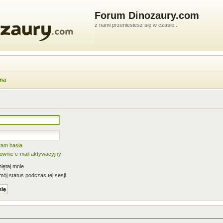
Forum Dinozaury.com
z nami przeniesiesz się w czasie...
wna
tam hasła
nownie e-mail aktywacyjny
ętaj mnie
mój status podczas tej sesji