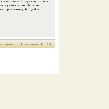
sza możliwości korzystania z witryny.
naj się z naszym regulaminem,
 wiele podstawowych zagadnień
teczka witryny
Strefa czasowa
UTC+01:00