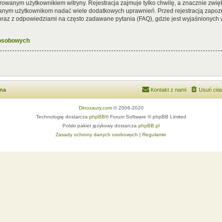
rowanym użytkownikiem witryny. Rejestracja zajmuje tylko chwilę, a znacznie zwięk
wanym użytkownikom nadać wiele dodatkowych uprawnień. Przed rejestracją zapoz
az z odpowiedziami na często zadawane pytania (FAQ), gdzie jest wyjaśnionych
 osobowych
wna
Kontakt z nami
Usuń cias
Dinozaury.com
© 2006-2020
Technologię dostarcza
phpBB
® Forum Software © phpBB Limited
Polski pakiet językowy dostarcza
phpBB.pl
Zasady ochrony danych osobowych
|
Regulamin