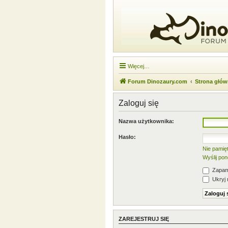
Więcej…
Forum Dinozaury.com
Strona głó
Zaloguj się
Nazwa użytkownika:
Hasło:
Nie pamię
Wyślij po
Zapami
Ukryj 
ZAREJESTRUJ SIĘ