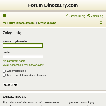
Forum Dinozaury.com
Zarejestruj się
Zaloguj się
S
Forum Dinozaury.com
Strona główna
z
Zaloguj się
u
k
Nazwa użytkownika:
a
j
Hasło:
Nie pamiętam hasła
Wyślij ponownie e-mail aktywacyjny
Zapamiętaj mnie
Ukryj mój status podczas tej sesji
ZAREJESTRUJ SIĘ
Aby zalogować się, musisz być zarejestrowanym użytkownikiem witryny.