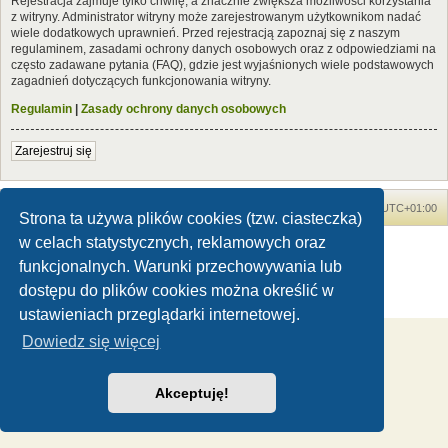
Rejestracja zajmuje tylko chwilę, a znacznie zwiększa możliwości korzystania
z witryny. Administrator witryny może zarejestrowanym użytkownikom nadać
wiele dodatkowych uprawnień. Przed rejestracją zapoznaj się z naszym
regulaminem, zasadami ochrony danych osobowych oraz z odpowiedziami na
często zadawane pytania (FAQ), gdzie jest wyjaśnionych wiele podstawowych
zagadnień dotyczących funkcjonowania witryny.
Regulamin
|
Zasady ochrony danych osobowych
Zarejestruj się
Forum Dinozaury.com
Strona główna
Strefa czasowa
UTC+01:00
Strona ta używa plików cookies (tzw. ciasteczka)
w celach statystycznych, reklamowych oraz
Dinozaury.com
© 2006-2020
Technologię dostarcza
phpBB
® Forum Software © phpBB Limited
funkcjonalnych. Warunki przechowywania lub
Polski pakiet językowy dostarcza
phpBB.pl
dostępu do plików cookies można określić w
Zasady ochrony danych osobowych
|
Regulamin
ustawieniach przeglądarki internetowej.
Dowiedz się więcej
Akceptuję!