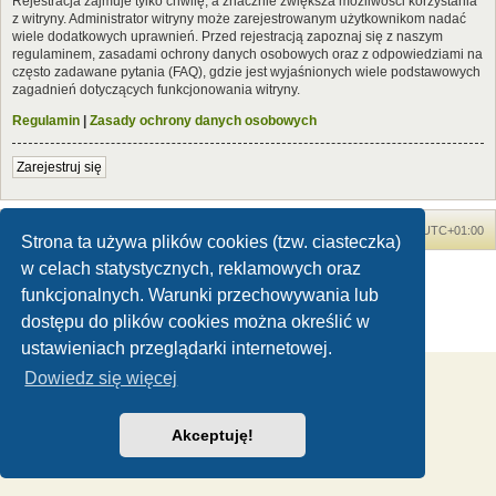
Rejestracja zajmuje tylko chwilę, a znacznie zwiększa możliwości korzystania
z witryny. Administrator witryny może zarejestrowanym użytkownikom nadać
wiele dodatkowych uprawnień. Przed rejestracją zapoznaj się z naszym
regulaminem, zasadami ochrony danych osobowych oraz z odpowiedziami na
często zadawane pytania (FAQ), gdzie jest wyjaśnionych wiele podstawowych
zagadnień dotyczących funkcjonowania witryny.
Regulamin
|
Zasady ochrony danych osobowych
Zarejestruj się
Forum Dinozaury.com
Strona główna
Strefa czasowa
UTC+01:00
Strona ta używa plików cookies (tzw. ciasteczka)
w celach statystycznych, reklamowych oraz
Dinozaury.com
© 2006-2020
Technologię dostarcza
phpBB
® Forum Software © phpBB Limited
funkcjonalnych. Warunki przechowywania lub
Polski pakiet językowy dostarcza
phpBB.pl
dostępu do plików cookies można określić w
Zasady ochrony danych osobowych
|
Regulamin
ustawieniach przeglądarki internetowej.
Dowiedz się więcej
Akceptuję!