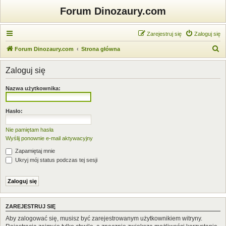
Forum Dinozaury.com
Zarejestruj się
Zaloguj się
S
Forum Dinozaury.com
Strona główna
z
Zaloguj się
u
k
Nazwa użytkownika:
a
j
Hasło:
Nie pamiętam hasła
Wyślij ponownie e-mail aktywacyjny
Zapamiętaj mnie
Ukryj mój status podczas tej sesji
ZAREJESTRUJ SIĘ
Aby zalogować się, musisz być zarejestrowanym użytkownikiem witryny.