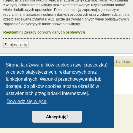
Rejestracja zajmuje tylko chwilę, a znacznie zwiększa możliwości korzystania
z witryny. Administrator witryny może zarejestrowanym użytkownikom nadać
wiele dodatkowych uprawnień. Przed rejestracją zapoznaj się z naszym
regulaminem, zasadami ochrony danych osobowych oraz z odpowiedziami na
często zadawane pytania (FAQ), gdzie jest wyjaśnionych wiele podstawowych
zagadnień dotyczących funkcjonowania witryny.
Regulamin
|
Zasady ochrony danych osobowych
Zarejestruj się
Forum Dinozaury.com
Strona główna
Strefa czasowa
UTC+01:00
Strona ta używa plików cookies (tzw. ciasteczka)
w celach statystycznych, reklamowych oraz
Dinozaury.com
© 2006-2020
Technologię dostarcza
phpBB
® Forum Software © phpBB Limited
funkcjonalnych. Warunki przechowywania lub
Polski pakiet językowy dostarcza
phpBB.pl
dostępu do plików cookies można określić w
Zasady ochrony danych osobowych
|
Regulamin
ustawieniach przeglądarki internetowej.
Dowiedz się więcej
Akceptuję!