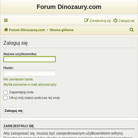
Forum Dinozaury.com
Zarejestruj się
Zaloguj się
S
Forum Dinozaury.com
Strona główna
z
Zaloguj się
u
k
Nazwa użytkownika:
a
j
Hasło:
Nie pamiętam hasła
Wyślij ponownie e-mail aktywacyjny
Zapamiętaj mnie
Ukryj mój status podczas tej sesji
ZAREJESTRUJ SIĘ
Aby zalogować się, musisz być zarejestrowanym użytkownikiem witryny.