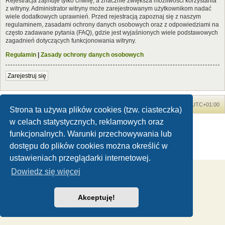
Rejestracja zajmuje tylko chwilę, a znacznie zwiększa możliwości korzystania
z witryny. Administrator witryny może zarejestrowanym użytkownikom nadać
wiele dodatkowych uprawnień. Przed rejestracją zapoznaj się z naszym
regulaminem, zasadami ochrony danych osobowych oraz z odpowiedziami na
często zadawane pytania (FAQ), gdzie jest wyjaśnionych wiele podstawowych
zagadnień dotyczących funkcjonowania witryny.
Regulamin
|
Zasady ochrony danych osobowych
Zarejestruj się
Forum Dinozaury.com
Strona główna
Strefa czasowa
UTC+01:00
Strona ta używa plików cookies (tzw. ciasteczka)
w celach statystycznych, reklamowych oraz
Dinozaury.com
© 2006-2020
Technologię dostarcza
phpBB
® Forum Software © phpBB Limited
funkcjonalnych. Warunki przechowywania lub
Polski pakiet językowy dostarcza
phpBB.pl
dostępu do plików cookies można określić w
Zasady ochrony danych osobowych
|
Regulamin
ustawieniach przeglądarki internetowej.
Dowiedz się więcej
Akceptuję!