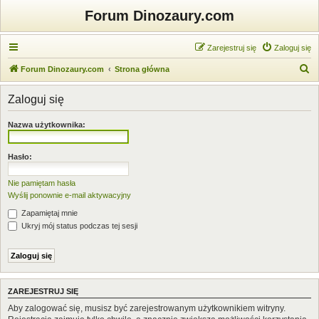
Forum Dinozaury.com
Zarejestruj się
Zaloguj się
S
Forum Dinozaury.com
Strona główna
z
Zaloguj się
u
k
Nazwa użytkownika:
a
j
Hasło:
Nie pamiętam hasła
Wyślij ponownie e-mail aktywacyjny
Zapamiętaj mnie
Ukryj mój status podczas tej sesji
ZAREJESTRUJ SIĘ
Aby zalogować się, musisz być zarejestrowanym użytkownikiem witryny.