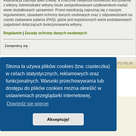
Rejestracja zajmuje tylko chwilę, a znacznie zwiększa możliwości korzystania
z witryny. Administrator witryny może zarejestrowanym użytkownikom nadać
wiele dodatkowych uprawnień. Przed rejestracją zapoznaj się z naszym
regulaminem, zasadami ochrony danych osobowych oraz z odpowiedziami na
często zadawane pytania (FAQ), gdzie jest wyjaśnionych wiele podstawowych
zagadnień dotyczących funkcjonowania witryny.
Regulamin
|
Zasady ochrony danych osobowych
Zarejestruj się
Forum Dinozaury.com
Strona główna
Strefa czasowa
UTC+01:00
Strona ta używa plików cookies (tzw. ciasteczka)
w celach statystycznych, reklamowych oraz
Dinozaury.com
© 2006-2020
Technologię dostarcza
phpBB
® Forum Software © phpBB Limited
funkcjonalnych. Warunki przechowywania lub
Polski pakiet językowy dostarcza
phpBB.pl
dostępu do plików cookies można określić w
Zasady ochrony danych osobowych
|
Regulamin
ustawieniach przeglądarki internetowej.
Dowiedz się więcej
Akceptuję!