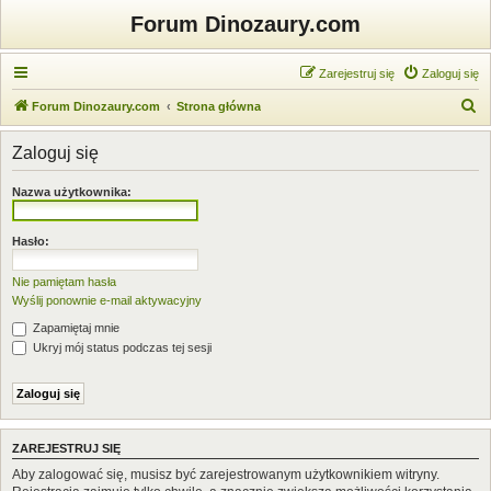
Forum Dinozaury.com
Zarejestruj się
Zaloguj się
S
Forum Dinozaury.com
Strona główna
z
Zaloguj się
u
k
Nazwa użytkownika:
a
j
Hasło:
Nie pamiętam hasła
Wyślij ponownie e-mail aktywacyjny
Zapamiętaj mnie
Ukryj mój status podczas tej sesji
ZAREJESTRUJ SIĘ
Aby zalogować się, musisz być zarejestrowanym użytkownikiem witryny.