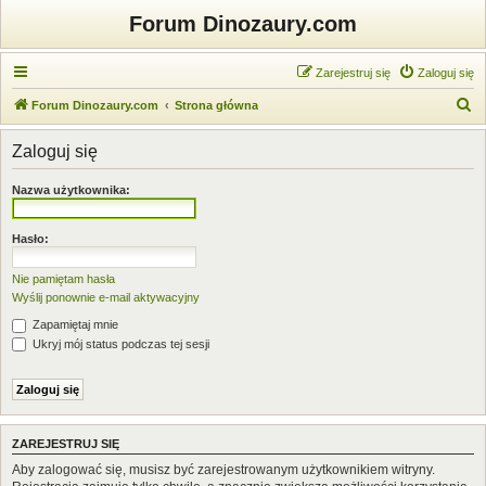
Forum Dinozaury.com
Zarejestruj się
Zaloguj się
S
Forum Dinozaury.com
Strona główna
z
Zaloguj się
u
k
Nazwa użytkownika:
a
j
Hasło:
Nie pamiętam hasła
Wyślij ponownie e-mail aktywacyjny
Zapamiętaj mnie
Ukryj mój status podczas tej sesji
ZAREJESTRUJ SIĘ
Aby zalogować się, musisz być zarejestrowanym użytkownikiem witryny.