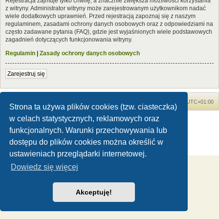
Rejestracja zajmuje tylko chwilę, a znacznie zwiększa możliwości korzystania
z witryny. Administrator witryny może zarejestrowanym użytkownikom nadać
wiele dodatkowych uprawnień. Przed rejestracją zapoznaj się z naszym
regulaminem, zasadami ochrony danych osobowych oraz z odpowiedziami na
często zadawane pytania (FAQ), gdzie jest wyjaśnionych wiele podstawowych
zagadnień dotyczących funkcjonowania witryny.
Regulamin
|
Zasady ochrony danych osobowych
Zarejestruj się
Forum Dinozaury.com
Strona główna
Strefa czasowa
UTC+01:00
Strona ta używa plików cookies (tzw. ciasteczka)
w celach statystycznych, reklamowych oraz
Dinozaury.com
© 2006-2020
Technologię dostarcza
phpBB
® Forum Software © phpBB Limited
funkcjonalnych. Warunki przechowywania lub
Polski pakiet językowy dostarcza
phpBB.pl
dostępu do plików cookies można określić w
Zasady ochrony danych osobowych
|
Regulamin
ustawieniach przeglądarki internetowej.
Dowiedz się więcej
Akceptuję!