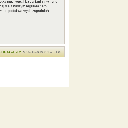
sza możliwości korzystania z witryny.
naj się z naszym regulaminem,
 wiele podstawowych zagadnień
teczka witryny
Strefa czasowa
UTC+01:00