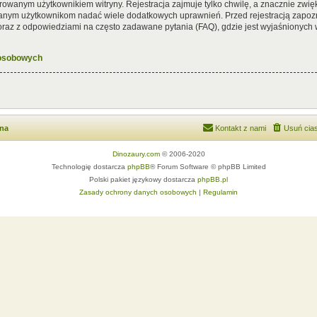
rowanym użytkownikiem witryny. Rejestracja zajmuje tylko chwilę, a znacznie zwięk
wanym użytkownikom nadać wiele dodatkowych uprawnień. Przed rejestracją zapoz
az z odpowiedziami na często zadawane pytania (FAQ), gdzie jest wyjaśnionych
 osobowych
wna
Kontakt z nami
Usuń cias
Dinozaury.com
© 2006-2020
Technologię dostarcza
phpBB
® Forum Software © phpBB Limited
Polski pakiet językowy dostarcza
phpBB.pl
Zasady ochrony danych osobowych
|
Regulamin