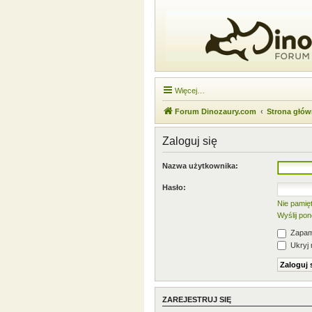
Więcej…
Forum Dinozaury.com
Strona głó
Zaloguj się
Nazwa użytkownika:
Hasło:
Nie pamię
Wyślij po
Zapami
Ukryj 
ZAREJESTRUJ SIĘ