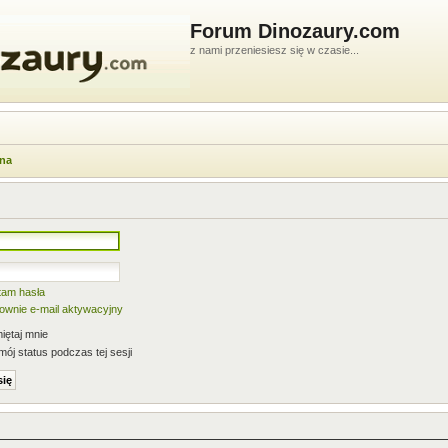
Forum Dinozaury.com
z nami przeniesiesz się w czasie...
wna
tam hasła
nownie e-mail aktywacyjny
ętaj mnie
mój status podczas tej sesji