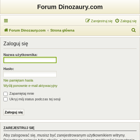
Forum Dinozaury.com
Zarejestruj się
Zaloguj się
S
Forum Dinozaury.com
Strona główna
z
Zaloguj się
u
k
Nazwa użytkownika:
a
j
Hasło:
Nie pamiętam hasła
Wyślij ponownie e-mail aktywacyjny
Zapamiętaj mnie
Ukryj mój status podczas tej sesji
ZAREJESTRUJ SIĘ
Aby zalogować się, musisz być zarejestrowanym użytkownikiem witryny.