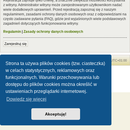
Rejestracja zajmuje tylko chwilę, a znacznie zwiększa możliwości korzystania
z witryny. Administrator witryny może zarejestrowanym użytkownikom nadać
wiele dodatkowych uprawnień. Przed rejestracją zapoznaj się z naszym
regulaminem, zasadami ochrony danych osobowych oraz z odpowiedziami na
często zadawane pytania (FAQ), gdzie jest wyjaśnionych wiele podstawowych
zagadnień dotyczących funkcjonowania witryny.
Regulamin
|
Zasady ochrony danych osobowych
Zarejestruj się
Forum Dinozaury.com
Strona główna
Strefa czasowa
UTC+01:00
Strona ta używa plików cookies (tzw. ciasteczka)
w celach statystycznych, reklamowych oraz
Dinozaury.com
© 2006-2020
Technologię dostarcza
phpBB
® Forum Software © phpBB Limited
funkcjonalnych. Warunki przechowywania lub
Polski pakiet językowy dostarcza
phpBB.pl
dostępu do plików cookies można określić w
Zasady ochrony danych osobowych
|
Regulamin
ustawieniach przeglądarki internetowej.
Dowiedz się więcej
Akceptuję!