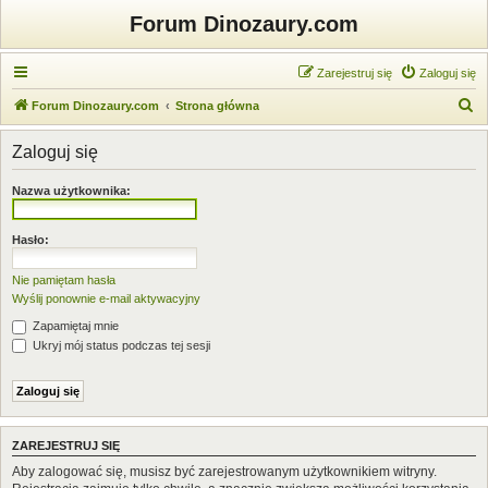
Forum Dinozaury.com
Zarejestruj się
Zaloguj się
S
Forum Dinozaury.com
Strona główna
z
Zaloguj się
u
k
Nazwa użytkownika:
a
j
Hasło:
Nie pamiętam hasła
Wyślij ponownie e-mail aktywacyjny
Zapamiętaj mnie
Ukryj mój status podczas tej sesji
ZAREJESTRUJ SIĘ
Aby zalogować się, musisz być zarejestrowanym użytkownikiem witryny.