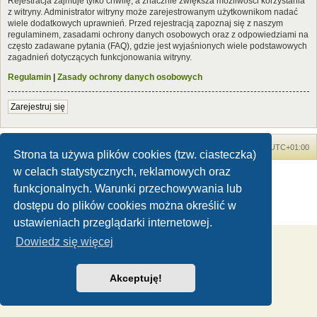
Rejestracja zajmuje tylko chwilę, a znacznie zwiększa możliwości korzystania
z witryny. Administrator witryny może zarejestrowanym użytkownikom nadać
wiele dodatkowych uprawnień. Przed rejestracją zapoznaj się z naszym
regulaminem, zasadami ochrony danych osobowych oraz z odpowiedziami na
często zadawane pytania (FAQ), gdzie jest wyjaśnionych wiele podstawowych
zagadnień dotyczących funkcjonowania witryny.
Regulamin
|
Zasady ochrony danych osobowych
Zarejestruj się
Forum Dinozaury.com
Strona główna
Strefa czasowa
UTC+01:00
Strona ta używa plików cookies (tzw. ciasteczka)
w celach statystycznych, reklamowych oraz
Dinozaury.com
© 2006-2020
Technologię dostarcza
phpBB
® Forum Software © phpBB Limited
funkcjonalnych. Warunki przechowywania lub
Polski pakiet językowy dostarcza
phpBB.pl
dostępu do plików cookies można określić w
Zasady ochrony danych osobowych
|
Regulamin
ustawieniach przeglądarki internetowej.
Dowiedz się więcej
Akceptuję!