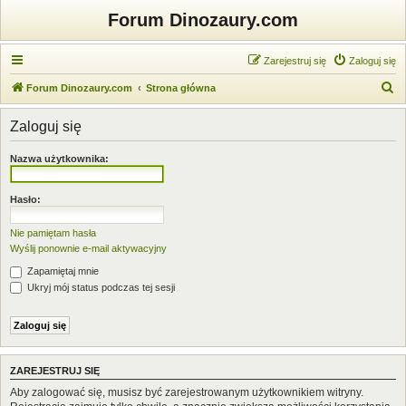
Forum Dinozaury.com
Zarejestruj się
Zaloguj się
S
Forum Dinozaury.com
Strona główna
z
Zaloguj się
u
k
Nazwa użytkownika:
a
j
Hasło:
Nie pamiętam hasła
Wyślij ponownie e-mail aktywacyjny
Zapamiętaj mnie
Ukryj mój status podczas tej sesji
ZAREJESTRUJ SIĘ
Aby zalogować się, musisz być zarejestrowanym użytkownikiem witryny.