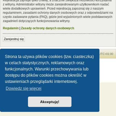
Rejestracja zajmuje tylko chwilę, a znacznie zwiększa możliwości korzystania
z witryny. Administrator witryny może zarejestrowanym użytkownikom nadać
wiele dodatkowych uprawnień. Przed rejestracją zapoznaj się z naszym
regulaminem, zasadami ochrony danych osobowych oraz z odpowiedziami na
często zadawane pytania (FAQ), gdzie jest wyjaśnionych wiele podstawowych
zagadnień dotyczących funkcjonowania witryny.
Regulamin
|
Zasady ochrony danych osobowych
Zarejestruj się
Forum Dinozaury.com
Strona główna
Strefa czasowa
UTC+01:00
Strona ta używa plików cookies (tzw. ciasteczka)
w celach statystycznych, reklamowych oraz
Dinozaury.com
© 2006-2020
Technologię dostarcza
phpBB
® Forum Software © phpBB Limited
funkcjonalnych. Warunki przechowywania lub
Polski pakiet językowy dostarcza
phpBB.pl
dostępu do plików cookies można określić w
Zasady ochrony danych osobowych
|
Regulamin
ustawieniach przeglądarki internetowej.
Dowiedz się więcej
Akceptuję!