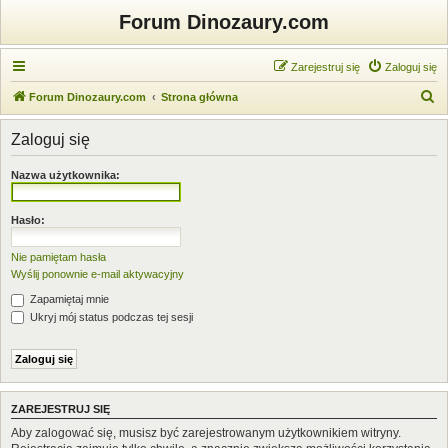
Forum Dinozaury.com
Zarejestruj się
Zaloguj się
S
Forum Dinozaury.com
Strona główna
z
Zaloguj się
u
k
Nazwa użytkownika:
a
j
Hasło:
Nie pamiętam hasła
Wyślij ponownie e-mail aktywacyjny
Zapamiętaj mnie
Ukryj mój status podczas tej sesji
ZAREJESTRUJ SIĘ
Aby zalogować się, musisz być zarejestrowanym użytkownikiem witryny.