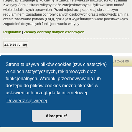
Rejestracja zajmuje tylko chwilę, a znacznie zwiększa możliwości korzystania
z witryny. Administrator witryny może zarejestrowanym użytkownikom nadać
wiele dodatkowych uprawnień. Przed rejestracją zapoznaj się z naszym
regulaminem, zasadami ochrony danych osobowych oraz z odpowiedziami na
często zadawane pytania (FAQ), gdzie jest wyjaśnionych wiele podstawowych
zagadnień dotyczących funkcjonowania witryny.
Regulamin
|
Zasady ochrony danych osobowych
Zarejestruj się
Forum Dinozaury.com
Strona główna
Strefa czasowa
UTC+01:00
Strona ta używa plików cookies (tzw. ciasteczka)
w celach statystycznych, reklamowych oraz
Dinozaury.com
© 2006-2020
Technologię dostarcza
phpBB
® Forum Software © phpBB Limited
funkcjonalnych. Warunki przechowywania lub
Polski pakiet językowy dostarcza
phpBB.pl
dostępu do plików cookies można określić w
Zasady ochrony danych osobowych
|
Regulamin
ustawieniach przeglądarki internetowej.
Dowiedz się więcej
Akceptuję!