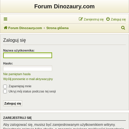
Forum Dinozaury.com
Zarejestruj się
Zaloguj się
S
Forum Dinozaury.com
Strona główna
z
Zaloguj się
u
k
Nazwa użytkownika:
a
j
Hasło:
Nie pamiętam hasła
Wyślij ponownie e-mail aktywacyjny
Zapamiętaj mnie
Ukryj mój status podczas tej sesji
ZAREJESTRUJ SIĘ
Aby zalogować się, musisz być zarejestrowanym użytkownikiem witryny.