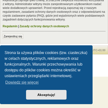
Rejestracja zajmuje tylko chwilę, a znacznie zwiększa możliwości korzystania
z witryny. Administrator witryny może zarejestrowanym użytkownikom nadać
wiele dodatkowych uprawnień. Przed rejestracją zapoznaj się z naszym
regulaminem, zasadami ochrony danych osobowych oraz z odpowiedziami na
często zadawane pytania (FAQ), gdzie jest wyjaśnionych wiele podstawowych
zagadnień dotyczących funkcjonowania witryny.
Regulamin
|
Zasady ochrony danych osobowych
Zarejestruj się
Forum Dinozaury.com
Strona główna
Strefa czasowa
UTC+01:00
Strona ta używa plików cookies (tzw. ciasteczka)
w celach statystycznych, reklamowych oraz
Dinozaury.com
© 2006-2020
Technologię dostarcza
phpBB
® Forum Software © phpBB Limited
funkcjonalnych. Warunki przechowywania lub
Polski pakiet językowy dostarcza
phpBB.pl
dostępu do plików cookies można określić w
Zasady ochrony danych osobowych
|
Regulamin
ustawieniach przeglądarki internetowej.
Dowiedz się więcej
Akceptuję!