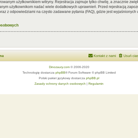
rowanym użytkownikiem witryny. Rejestracja zajmuje tylko chwilę, a znacznie zwięk
wanym użytkownikom nadać wiele dodatkowych uprawnień. Przed rejestracją zapoz
az z odpowiedziami na często zadawane pytania (FAQ), gdzie jest wyjaśnionych
 osobowych
wna
Kontakt z nami
Usuń cias
Dinozaury.com
© 2006-2020
Technologię dostarcza
phpBB
® Forum Software © phpBB Limited
Polski pakiet językowy dostarcza
phpBB.pl
Zasady ochrony danych osobowych
|
Regulamin