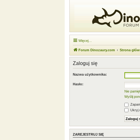
Więcej…
Forum Dinozaury.com
Strona głó
Zaloguj się
Nazwa użytkownika:
Hasło:
Nie pamię
Wyślij po
Zapami
Ukryj 
ZAREJESTRUJ SIĘ