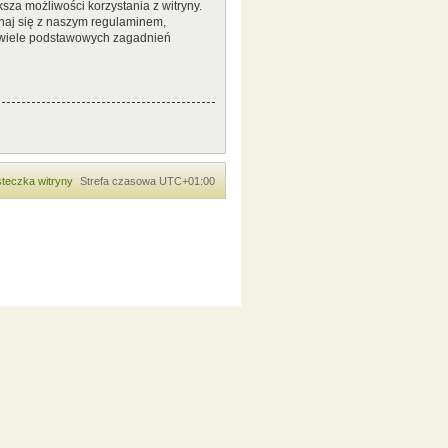
sza możliwości korzystania z witryny.
naj się z naszym regulaminem,
 wiele podstawowych zagadnień
teczka witryny
Strefa czasowa
UTC+01:00