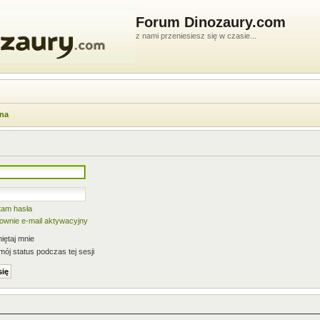
Forum Dinozaury.com
z nami przeniesiesz się w czasie...
wna
tam hasła
nownie e-mail aktywacyjny
ętaj mnie
mój status podczas tej sesji