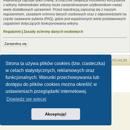
Rejestracja zajmuje tylko chwilę, a znacznie zwiększa możliwości korzystania
z witryny. Administrator witryny może zarejestrowanym użytkownikom nadać
wiele dodatkowych uprawnień. Przed rejestracją zapoznaj się z naszym
regulaminem, zasadami ochrony danych osobowych oraz z odpowiedziami na
często zadawane pytania (FAQ), gdzie jest wyjaśnionych wiele podstawowych
zagadnień dotyczących funkcjonowania witryny.
Regulamin
|
Zasady ochrony danych osobowych
Zarejestruj się
Forum Dinozaury.com
Strona główna
Strefa czasowa
UTC+01:00
Strona ta używa plików cookies (tzw. ciasteczka)
w celach statystycznych, reklamowych oraz
Dinozaury.com
© 2006-2020
Technologię dostarcza
phpBB
® Forum Software © phpBB Limited
funkcjonalnych. Warunki przechowywania lub
Polski pakiet językowy dostarcza
phpBB.pl
dostępu do plików cookies można określić w
Zasady ochrony danych osobowych
|
Regulamin
ustawieniach przeglądarki internetowej.
Dowiedz się więcej
Akceptuję!