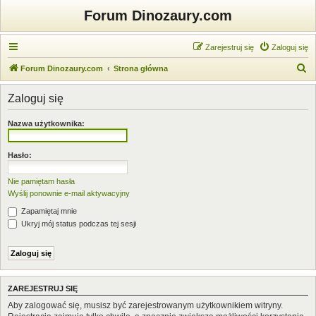
Forum Dinozaury.com
Zarejestruj się
Zaloguj się
S
Forum Dinozaury.com
Strona główna
z
Zaloguj się
u
k
Nazwa użytkownika:
a
j
Hasło:
Nie pamiętam hasła
Wyślij ponownie e-mail aktywacyjny
Zapamiętaj mnie
Ukryj mój status podczas tej sesji
ZAREJESTRUJ SIĘ
Aby zalogować się, musisz być zarejestrowanym użytkownikiem witryny.