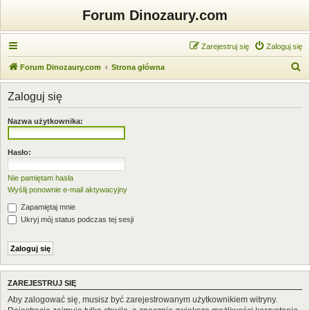
Forum Dinozaury.com
Zarejestruj się
Zaloguj się
S
Forum Dinozaury.com
Strona główna
z
Zaloguj się
u
k
Nazwa użytkownika:
a
j
Hasło:
Nie pamiętam hasła
Wyślij ponownie e-mail aktywacyjny
Zapamiętaj mnie
Ukryj mój status podczas tej sesji
ZAREJESTRUJ SIĘ
Aby zalogować się, musisz być zarejestrowanym użytkownikiem witryny.