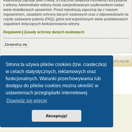
Rejestracja zajmuje tylko chwilę, a znacznie zwiększa możliwości korzystania
z witryny. Administrator witryny może zarejestrowanym użytkownikom nadać
wiele dodatkowych uprawnień. Przed rejestracją zapoznaj się z naszym
regulaminem, zasadami ochrony danych osobowych oraz z odpowiedziami na
często zadawane pytania (FAQ), gdzie jest wyjaśnionych wiele podstawowych
zagadnień dotyczących funkcjonowania witryny.
Regulamin
|
Zasady ochrony danych osobowych
Zarejestruj się
Forum Dinozaury.com
Strona główna
Strefa czasowa
UTC+01:00
Strona ta używa plików cookies (tzw. ciasteczka)
w celach statystycznych, reklamowych oraz
Dinozaury.com
© 2006-2020
Technologię dostarcza
phpBB
® Forum Software © phpBB Limited
funkcjonalnych. Warunki przechowywania lub
Polski pakiet językowy dostarcza
phpBB.pl
dostępu do plików cookies można określić w
Zasady ochrony danych osobowych
|
Regulamin
ustawieniach przeglądarki internetowej.
Dowiedz się więcej
Akceptuję!