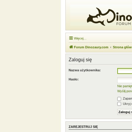
Więcej…
Forum Dinozaury.com
Strona głó
Zaloguj się
Nazwa użytkownika:
Hasło:
Nie pamię
Wyślij po
Zapami
Ukryj 
ZAREJESTRUJ SIĘ