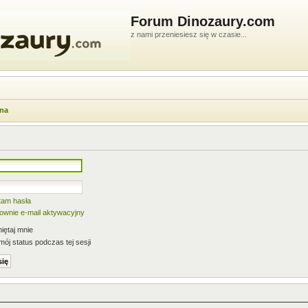
Forum Dinozaury.com
z nami przeniesiesz się w czasie...
wna
tam hasła
nownie e-mail aktywacyjny
ętaj mnie
mój status podczas tej sesji