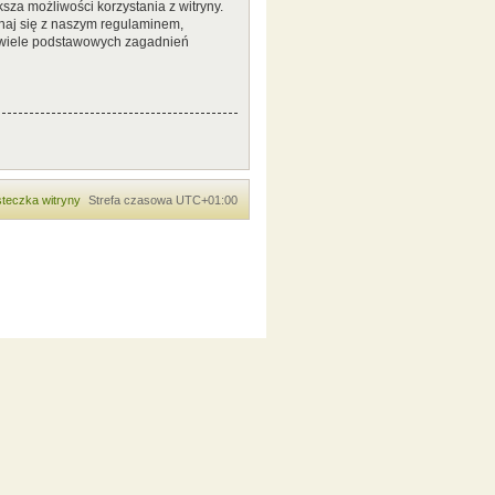
sza możliwości korzystania z witryny.
naj się z naszym regulaminem,
 wiele podstawowych zagadnień
teczka witryny
Strefa czasowa
UTC+01:00