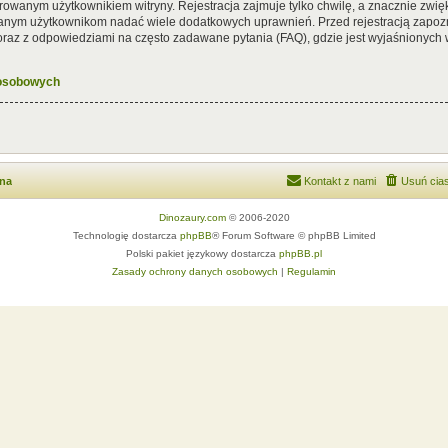
rowanym użytkownikiem witryny. Rejestracja zajmuje tylko chwilę, a znacznie zwięk
wanym użytkownikom nadać wiele dodatkowych uprawnień. Przed rejestracją zapoz
az z odpowiedziami na często zadawane pytania (FAQ), gdzie jest wyjaśnionych
 osobowych
wna
Kontakt z nami
Usuń cias
Dinozaury.com
© 2006-2020
Technologię dostarcza
phpBB
® Forum Software © phpBB Limited
Polski pakiet językowy dostarcza
phpBB.pl
Zasady ochrony danych osobowych
|
Regulamin