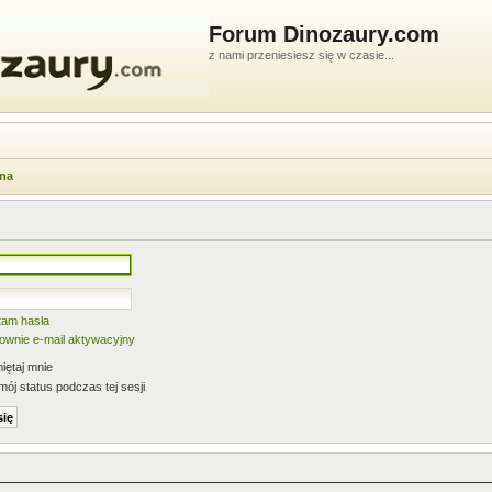
Forum Dinozaury.com
z nami przeniesiesz się w czasie...
wna
tam hasła
nownie e-mail aktywacyjny
ętaj mnie
mój status podczas tej sesji