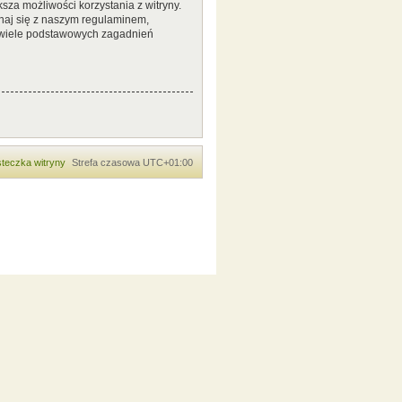
sza możliwości korzystania z witryny.
naj się z naszym regulaminem,
 wiele podstawowych zagadnień
teczka witryny
Strefa czasowa
UTC+01:00