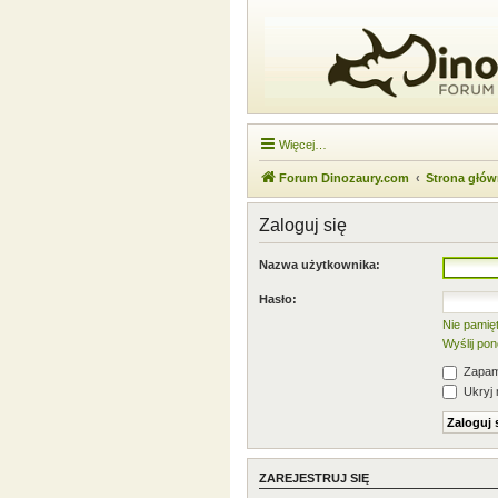
Więcej…
Forum Dinozaury.com
Strona głó
Zaloguj się
Nazwa użytkownika:
Hasło:
Nie pamię
Wyślij po
Zapami
Ukryj 
ZAREJESTRUJ SIĘ