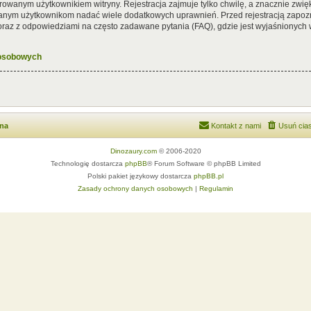
rowanym użytkownikiem witryny. Rejestracja zajmuje tylko chwilę, a znacznie zwięk
wanym użytkownikom nadać wiele dodatkowych uprawnień. Przed rejestracją zapoz
az z odpowiedziami na często zadawane pytania (FAQ), gdzie jest wyjaśnionych
 osobowych
wna
Kontakt z nami
Usuń cias
Dinozaury.com
© 2006-2020
Technologię dostarcza
phpBB
® Forum Software © phpBB Limited
Polski pakiet językowy dostarcza
phpBB.pl
Zasady ochrony danych osobowych
|
Regulamin