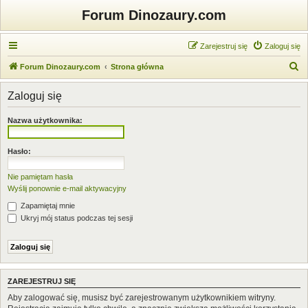
Forum Dinozaury.com
Zarejestruj się
Zaloguj się
S
Forum Dinozaury.com
Strona główna
z
Zaloguj się
u
k
Nazwa użytkownika:
a
j
Hasło:
Nie pamiętam hasła
Wyślij ponownie e-mail aktywacyjny
Zapamiętaj mnie
Ukryj mój status podczas tej sesji
ZAREJESTRUJ SIĘ
Aby zalogować się, musisz być zarejestrowanym użytkownikiem witryny.