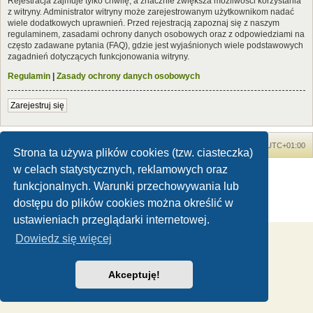
Rejestracja zajmuje tylko chwilę, a znacznie zwiększa możliwości korzystania
z witryny. Administrator witryny może zarejestrowanym użytkownikom nadać
wiele dodatkowych uprawnień. Przed rejestracją zapoznaj się z naszym
regulaminem, zasadami ochrony danych osobowych oraz z odpowiedziami na
często zadawane pytania (FAQ), gdzie jest wyjaśnionych wiele podstawowych
zagadnień dotyczących funkcjonowania witryny.
Regulamin
|
Zasady ochrony danych osobowych
Zarejestruj się
Forum Dinozaury.com
Strona główna
Strefa czasowa
UTC+01:00
Strona ta używa plików cookies (tzw. ciasteczka)
w celach statystycznych, reklamowych oraz
Dinozaury.com
© 2006-2020
Technologię dostarcza
phpBB
® Forum Software © phpBB Limited
funkcjonalnych. Warunki przechowywania lub
Polski pakiet językowy dostarcza
phpBB.pl
dostępu do plików cookies można określić w
Zasady ochrony danych osobowych
|
Regulamin
ustawieniach przeglądarki internetowej.
Dowiedz się więcej
Akceptuję!