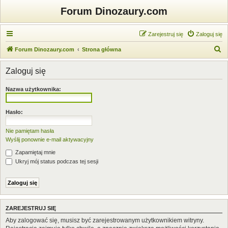
Forum Dinozaury.com
Zarejestruj się
Zaloguj się
S
Forum Dinozaury.com
Strona główna
z
Zaloguj się
u
k
Nazwa użytkownika:
a
j
Hasło:
Nie pamiętam hasła
Wyślij ponownie e-mail aktywacyjny
Zapamiętaj mnie
Ukryj mój status podczas tej sesji
ZAREJESTRUJ SIĘ
Aby zalogować się, musisz być zarejestrowanym użytkownikiem witryny.