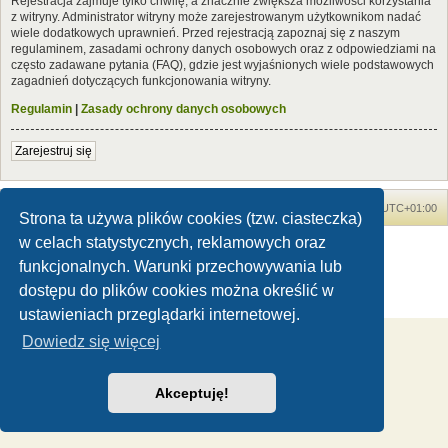
Rejestracja zajmuje tylko chwilę, a znacznie zwiększa możliwości korzystania
z witryny. Administrator witryny może zarejestrowanym użytkownikom nadać
wiele dodatkowych uprawnień. Przed rejestracją zapoznaj się z naszym
regulaminem, zasadami ochrony danych osobowych oraz z odpowiedziami na
często zadawane pytania (FAQ), gdzie jest wyjaśnionych wiele podstawowych
zagadnień dotyczących funkcjonowania witryny.
Regulamin
|
Zasady ochrony danych osobowych
Zarejestruj się
Forum Dinozaury.com
Strona główna
Strefa czasowa
UTC+01:00
Strona ta używa plików cookies (tzw. ciasteczka)
w celach statystycznych, reklamowych oraz
Dinozaury.com
© 2006-2020
Technologię dostarcza
phpBB
® Forum Software © phpBB Limited
funkcjonalnych. Warunki przechowywania lub
Polski pakiet językowy dostarcza
phpBB.pl
dostępu do plików cookies można określić w
Zasady ochrony danych osobowych
|
Regulamin
ustawieniach przeglądarki internetowej.
Dowiedz się więcej
Akceptuję!