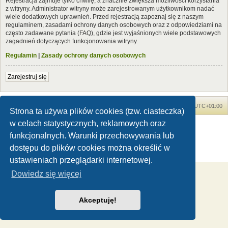
Rejestracja zajmuje tylko chwilę, a znacznie zwiększa możliwości korzystania
z witryny. Administrator witryny może zarejestrowanym użytkownikom nadać
wiele dodatkowych uprawnień. Przed rejestracją zapoznaj się z naszym
regulaminem, zasadami ochrony danych osobowych oraz z odpowiedziami na
często zadawane pytania (FAQ), gdzie jest wyjaśnionych wiele podstawowych
zagadnień dotyczących funkcjonowania witryny.
Regulamin
|
Zasady ochrony danych osobowych
Zarejestruj się
Forum Dinozaury.com
Strona główna
Strefa czasowa
UTC+01:00
Strona ta używa plików cookies (tzw. ciasteczka)
w celach statystycznych, reklamowych oraz
Dinozaury.com
© 2006-2020
Technologię dostarcza
phpBB
® Forum Software © phpBB Limited
funkcjonalnych. Warunki przechowywania lub
Polski pakiet językowy dostarcza
phpBB.pl
dostępu do plików cookies można określić w
Zasady ochrony danych osobowych
|
Regulamin
ustawieniach przeglądarki internetowej.
Dowiedz się więcej
Akceptuję!