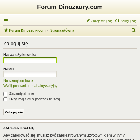
Forum Dinozaury.com
Zarejestruj się
Zaloguj się
S
Forum Dinozaury.com
Strona główna
z
Zaloguj się
u
k
Nazwa użytkownika:
a
j
Hasło:
Nie pamiętam hasła
Wyślij ponownie e-mail aktywacyjny
Zapamiętaj mnie
Ukryj mój status podczas tej sesji
ZAREJESTRUJ SIĘ
Aby zalogować się, musisz być zarejestrowanym użytkownikiem witryny.