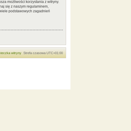
sza możliwości korzystania z witryny.
naj się z naszym regulaminem,
 wiele podstawowych zagadnień
teczka witryny
Strefa czasowa
UTC+01:00