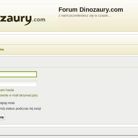
Forum Dinozaury.com
z nami przeniesiesz się w czasie...
wna
tam hasła
nownie e-mail aktywacyjny
ętaj mnie
mój status podczas tej sesji