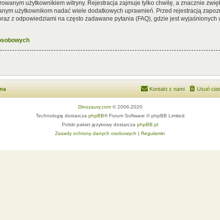
rowanym użytkownikiem witryny. Rejestracja zajmuje tylko chwilę, a znacznie zwięk
wanym użytkownikom nadać wiele dodatkowych uprawnień. Przed rejestracją zapoz
az z odpowiedziami na często zadawane pytania (FAQ), gdzie jest wyjaśnionych
 osobowych
wna
Kontakt z nami
Usuń cias
Dinozaury.com
© 2006-2020
Technologię dostarcza
phpBB
® Forum Software © phpBB Limited
Polski pakiet językowy dostarcza
phpBB.pl
Zasady ochrony danych osobowych
|
Regulamin