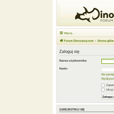
Więcej…
Forum Dinozaury.com
Strona głó
Zaloguj się
Nazwa użytkownika:
Hasło:
Nie pamię
Wyślij po
Zapami
Ukryj 
ZAREJESTRUJ SIĘ