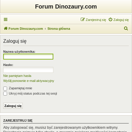
Forum Dinozaury.com
Zarejestruj się
Zaloguj się
S
Forum Dinozaury.com
Strona główna
z
Zaloguj się
u
k
Nazwa użytkownika:
a
j
Hasło:
Nie pamiętam hasła
Wyślij ponownie e-mail aktywacyjny
Zapamiętaj mnie
Ukryj mój status podczas tej sesji
ZAREJESTRUJ SIĘ
Aby zalogować się, musisz być zarejestrowanym użytkownikiem witryny.