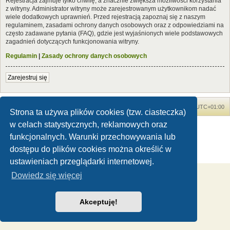
Rejestracja zajmuje tylko chwilę, a znacznie zwiększa możliwości korzystania
z witryny. Administrator witryny może zarejestrowanym użytkownikom nadać
wiele dodatkowych uprawnień. Przed rejestracją zapoznaj się z naszym
regulaminem, zasadami ochrony danych osobowych oraz z odpowiedziami na
często zadawane pytania (FAQ), gdzie jest wyjaśnionych wiele podstawowych
zagadnień dotyczących funkcjonowania witryny.
Regulamin
|
Zasady ochrony danych osobowych
Zarejestruj się
Forum Dinozaury.com
Strona główna
Strefa czasowa
UTC+01:00
Strona ta używa plików cookies (tzw. ciasteczka)
w celach statystycznych, reklamowych oraz
Dinozaury.com
© 2006-2020
Technologię dostarcza
phpBB
® Forum Software © phpBB Limited
funkcjonalnych. Warunki przechowywania lub
Polski pakiet językowy dostarcza
phpBB.pl
dostępu do plików cookies można określić w
Zasady ochrony danych osobowych
|
Regulamin
ustawieniach przeglądarki internetowej.
Dowiedz się więcej
Akceptuję!