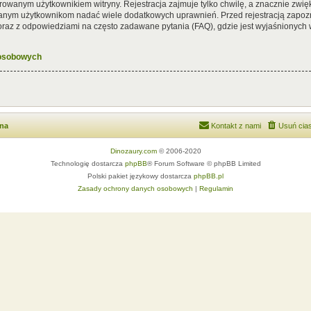
rowanym użytkownikiem witryny. Rejestracja zajmuje tylko chwilę, a znacznie zwięk
wanym użytkownikom nadać wiele dodatkowych uprawnień. Przed rejestracją zapoz
az z odpowiedziami na często zadawane pytania (FAQ), gdzie jest wyjaśnionych
 osobowych
wna
Kontakt z nami
Usuń cias
Dinozaury.com
© 2006-2020
Technologię dostarcza
phpBB
® Forum Software © phpBB Limited
Polski pakiet językowy dostarcza
phpBB.pl
Zasady ochrony danych osobowych
|
Regulamin