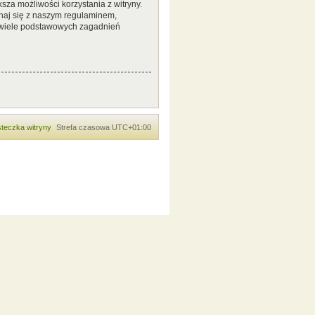
sza możliwości korzystania z witryny.
naj się z naszym regulaminem,
 wiele podstawowych zagadnień
teczka witryny
Strefa czasowa
UTC+01:00