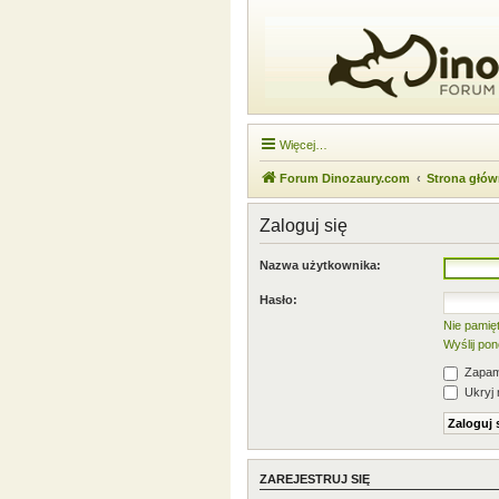
Więcej…
Forum Dinozaury.com
Strona głó
Zaloguj się
Nazwa użytkownika:
Hasło:
Nie pamię
Wyślij po
Zapami
Ukryj 
ZAREJESTRUJ SIĘ