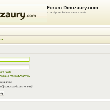
Forum Dinozaury.com
z nami przeniesiesz się w czasie...
wna
tam hasła
nownie e-mail aktywacyjny
ętaj mnie
mój status podczas tej sesji