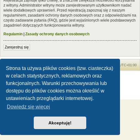
Rejestracja zajmuje tylko chwilę, a znacznie zwiększa możliwości korzystania
z witryny. Administrator witryny może zarejestrowanym użytkownikom nadać
wiele dodatkowych uprawnień. Przed rejestracją zapoznaj się z naszym
regulaminem, zasadami ochrony danych osobowych oraz z odpowiedziami na
często zadawane pytania (FAQ), gdzie jest wyjaśnionych wiele podstawowych
zagadnień dotyczących funkcjonowania witryny.
Regulamin
|
Zasady ochrony danych osobowych
Zarejestruj się
Forum Dinozaury.com
Strona główna
Strefa czasowa
UTC+01:00
Strona ta używa plików cookies (tzw. ciasteczka)
w celach statystycznych, reklamowych oraz
Dinozaury.com
© 2006-2020
Technologię dostarcza
phpBB
® Forum Software © phpBB Limited
funkcjonalnych. Warunki przechowywania lub
Polski pakiet językowy dostarcza
phpBB.pl
dostępu do plików cookies można określić w
Zasady ochrony danych osobowych
|
Regulamin
ustawieniach przeglądarki internetowej.
Dowiedz się więcej
Akceptuję!