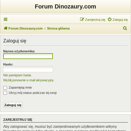
Forum Dinozaury.com
Zarejestruj się
Zaloguj się
S
Forum Dinozaury.com
Strona główna
z
Zaloguj się
u
k
Nazwa użytkownika:
a
j
Hasło:
Nie pamiętam hasła
Wyślij ponownie e-mail aktywacyjny
Zapamiętaj mnie
Ukryj mój status podczas tej sesji
ZAREJESTRUJ SIĘ
Aby zalogować się, musisz być zarejestrowanym użytkownikiem witryny.