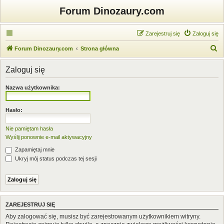
Forum Dinozaury.com
Zarejestruj się
Zaloguj się
S
Forum Dinozaury.com
Strona główna
z
Zaloguj się
u
k
Nazwa użytkownika:
a
j
Hasło:
Nie pamiętam hasła
Wyślij ponownie e-mail aktywacyjny
Zapamiętaj mnie
Ukryj mój status podczas tej sesji
ZAREJESTRUJ SIĘ
Aby zalogować się, musisz być zarejestrowanym użytkownikiem witryny.