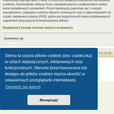
Rejestracja zajmuje tylko chwilę, a znacznie zwiększa możliwości korzystania
z witryny. Administrator witryny może zarejestrowanym użytkownikom nadać
wiele dodatkowych uprawnień. Przed rejestracją zapoznaj się z naszym
regulaminem, zasadami ochrony danych osobowych oraz z odpowiedziami na
często zadawane pytania (FAQ), gdzie jest wyjaśnionych wiele podstawowych
zagadnień dotyczących funkcjonowania witryny.
Regulamin
|
Zasady ochrony danych osobowych
Zarejestruj się
Forum Dinozaury.com
Strona główna
Strefa czasowa
UTC+01:00
Strona ta używa plików cookies (tzw. ciasteczka)
w celach statystycznych, reklamowych oraz
Dinozaury.com
© 2006-2020
Technologię dostarcza
phpBB
® Forum Software © phpBB Limited
funkcjonalnych. Warunki przechowywania lub
Polski pakiet językowy dostarcza
phpBB.pl
dostępu do plików cookies można określić w
Zasady ochrony danych osobowych
|
Regulamin
ustawieniach przeglądarki internetowej.
Dowiedz się więcej
Akceptuję!