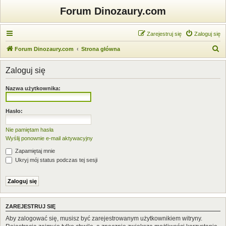
Forum Dinozaury.com
Zarejestruj się
Zaloguj się
S
Forum Dinozaury.com
Strona główna
z
Zaloguj się
u
k
Nazwa użytkownika:
a
j
Hasło:
Nie pamiętam hasła
Wyślij ponownie e-mail aktywacyjny
Zapamiętaj mnie
Ukryj mój status podczas tej sesji
ZAREJESTRUJ SIĘ
Aby zalogować się, musisz być zarejestrowanym użytkownikiem witryny.