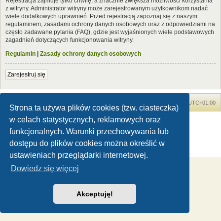
Rejestracja zajmuje tylko chwilę, a znacznie zwiększa możliwości korzystania
z witryny. Administrator witryny może zarejestrowanym użytkownikom nadać
wiele dodatkowych uprawnień. Przed rejestracją zapoznaj się z naszym
regulaminem, zasadami ochrony danych osobowych oraz z odpowiedziami na
często zadawane pytania (FAQ), gdzie jest wyjaśnionych wiele podstawowych
zagadnień dotyczących funkcjonowania witryny.
Regulamin
|
Zasady ochrony danych osobowych
Zarejestruj się
Forum Dinozaury.com
Strona główna
Strefa czasowa
UTC+01:00
Strona ta używa plików cookies (tzw. ciasteczka)
w celach statystycznych, reklamowych oraz
Dinozaury.com
© 2006-2020
Technologię dostarcza
phpBB
® Forum Software © phpBB Limited
funkcjonalnych. Warunki przechowywania lub
Polski pakiet językowy dostarcza
phpBB.pl
dostępu do plików cookies można określić w
Zasady ochrony danych osobowych
|
Regulamin
ustawieniach przeglądarki internetowej.
Dowiedz się więcej
Akceptuję!