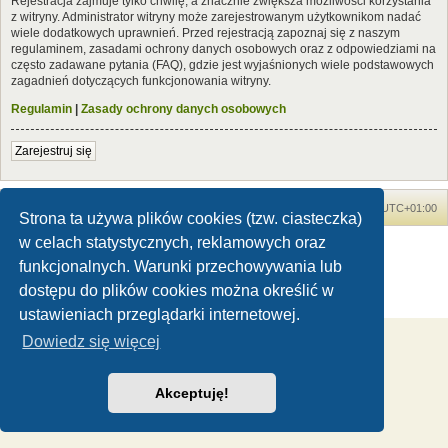
Rejestracja zajmuje tylko chwilę, a znacznie zwiększa możliwości korzystania
z witryny. Administrator witryny może zarejestrowanym użytkownikom nadać
wiele dodatkowych uprawnień. Przed rejestracją zapoznaj się z naszym
regulaminem, zasadami ochrony danych osobowych oraz z odpowiedziami na
często zadawane pytania (FAQ), gdzie jest wyjaśnionych wiele podstawowych
zagadnień dotyczących funkcjonowania witryny.
Regulamin
|
Zasady ochrony danych osobowych
Zarejestruj się
Forum Dinozaury.com
Strona główna
Strefa czasowa
UTC+01:00
Strona ta używa plików cookies (tzw. ciasteczka)
w celach statystycznych, reklamowych oraz
Dinozaury.com
© 2006-2020
Technologię dostarcza
phpBB
® Forum Software © phpBB Limited
funkcjonalnych. Warunki przechowywania lub
Polski pakiet językowy dostarcza
phpBB.pl
dostępu do plików cookies można określić w
Zasady ochrony danych osobowych
|
Regulamin
ustawieniach przeglądarki internetowej.
Dowiedz się więcej
Akceptuję!