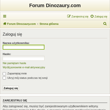
Forum Dinozaury.com
Zarejestruj się
Zaloguj się
S
Forum Dinozaury.com
Strona główna
z
Zaloguj się
u
k
Nazwa użytkownika:
a
j
Hasło:
Nie pamiętam hasła
Wyślij ponownie e-mail aktywacyjny
Zapamiętaj mnie
Ukryj mój status podczas tej sesji
ZAREJESTRUJ SIĘ
Aby zalogować się, musisz być zarejestrowanym użytkownikiem witryny.