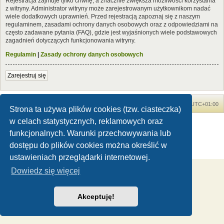
Rejestracja zajmuje tylko chwilę, a znacznie zwiększa możliwości korzystania
z witryny. Administrator witryny może zarejestrowanym użytkownikom nadać
wiele dodatkowych uprawnień. Przed rejestracją zapoznaj się z naszym
regulaminem, zasadami ochrony danych osobowych oraz z odpowiedziami na
często zadawane pytania (FAQ), gdzie jest wyjaśnionych wiele podstawowych
zagadnień dotyczących funkcjonowania witryny.
Regulamin
|
Zasady ochrony danych osobowych
Zarejestruj się
Forum Dinozaury.com
Strona główna
Strefa czasowa
UTC+01:00
Strona ta używa plików cookies (tzw. ciasteczka)
w celach statystycznych, reklamowych oraz
Dinozaury.com
© 2006-2020
Technologię dostarcza
phpBB
® Forum Software © phpBB Limited
funkcjonalnych. Warunki przechowywania lub
Polski pakiet językowy dostarcza
phpBB.pl
dostępu do plików cookies można określić w
Zasady ochrony danych osobowych
|
Regulamin
ustawieniach przeglądarki internetowej.
Dowiedz się więcej
Akceptuję!