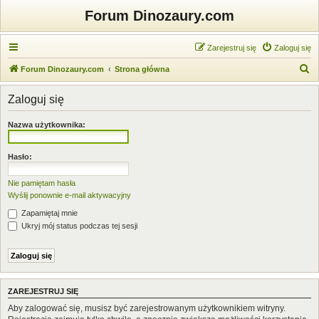
Forum Dinozaury.com
Zarejestruj się
Zaloguj się
S
Forum Dinozaury.com
Strona główna
z
Zaloguj się
u
k
Nazwa użytkownika:
a
j
Hasło:
Nie pamiętam hasła
Wyślij ponownie e-mail aktywacyjny
Zapamiętaj mnie
Ukryj mój status podczas tej sesji
ZAREJESTRUJ SIĘ
Aby zalogować się, musisz być zarejestrowanym użytkownikiem witryny.