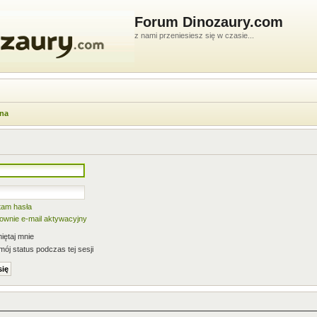
Forum Dinozaury.com
z nami przeniesiesz się w czasie...
wna
tam hasła
nownie e-mail aktywacyjny
ętaj mnie
mój status podczas tej sesji