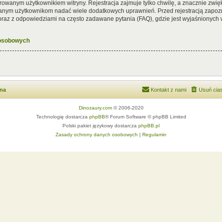
rowanym użytkownikiem witryny. Rejestracja zajmuje tylko chwilę, a znacznie zwięk
wanym użytkownikom nadać wiele dodatkowych uprawnień. Przed rejestracją zapoz
az z odpowiedziami na często zadawane pytania (FAQ), gdzie jest wyjaśnionych
 osobowych
wna
Kontakt z nami
Usuń cias
Dinozaury.com
© 2006-2020
Technologię dostarcza
phpBB
® Forum Software © phpBB Limited
Polski pakiet językowy dostarcza
phpBB.pl
Zasady ochrony danych osobowych
|
Regulamin