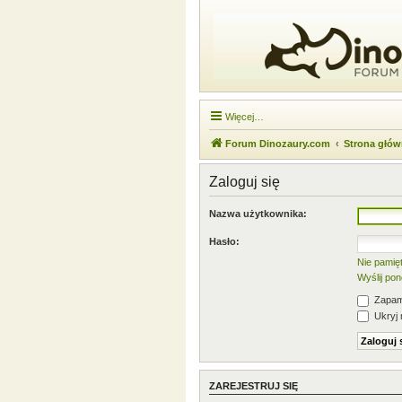
Więcej…
Forum Dinozaury.com
Strona głó
Zaloguj się
Nazwa użytkownika:
Hasło:
Nie pamię
Wyślij po
Zapami
Ukryj 
ZAREJESTRUJ SIĘ