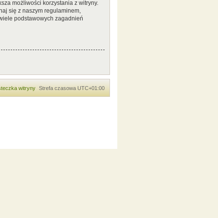
sza możliwości korzystania z witryny.
naj się z naszym regulaminem,
 wiele podstawowych zagadnień
teczka witryny
Strefa czasowa
UTC+01:00