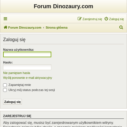
Forum Dinozaury.com
Zarejestruj się
Zaloguj się
S
Forum Dinozaury.com
Strona główna
z
Zaloguj się
u
k
Nazwa użytkownika:
a
j
Hasło:
Nie pamiętam hasła
Wyślij ponownie e-mail aktywacyjny
Zapamiętaj mnie
Ukryj mój status podczas tej sesji
ZAREJESTRUJ SIĘ
Aby zalogować się, musisz być zarejestrowanym użytkownikiem witryny.