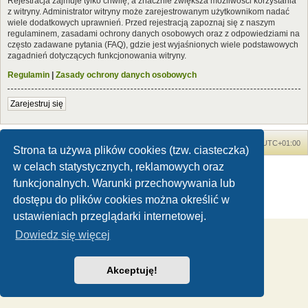
Rejestracja zajmuje tylko chwilę, a znacznie zwiększa możliwości korzystania
z witryny. Administrator witryny może zarejestrowanym użytkownikom nadać
wiele dodatkowych uprawnień. Przed rejestracją zapoznaj się z naszym
regulaminem, zasadami ochrony danych osobowych oraz z odpowiedziami na
często zadawane pytania (FAQ), gdzie jest wyjaśnionych wiele podstawowych
zagadnień dotyczących funkcjonowania witryny.
Regulamin
|
Zasady ochrony danych osobowych
Zarejestruj się
Forum Dinozaury.com
Strona główna
Strefa czasowa
UTC+01:00
Strona ta używa plików cookies (tzw. ciasteczka)
w celach statystycznych, reklamowych oraz
Dinozaury.com
© 2006-2020
Technologię dostarcza
phpBB
® Forum Software © phpBB Limited
funkcjonalnych. Warunki przechowywania lub
Polski pakiet językowy dostarcza
phpBB.pl
dostępu do plików cookies można określić w
Zasady ochrony danych osobowych
|
Regulamin
ustawieniach przeglądarki internetowej.
Dowiedz się więcej
Akceptuję!