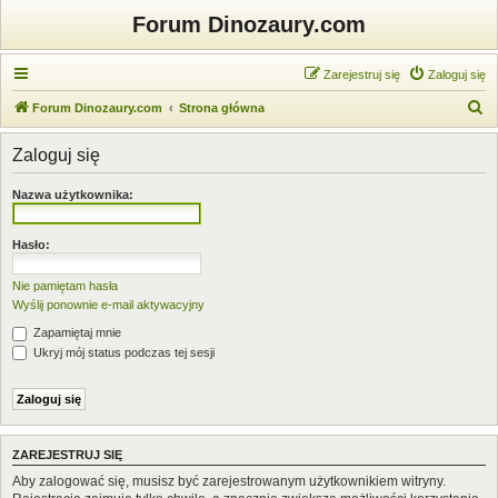
Forum Dinozaury.com
Zarejestruj się
Zaloguj się
S
Forum Dinozaury.com
Strona główna
z
Zaloguj się
u
k
Nazwa użytkownika:
a
j
Hasło:
Nie pamiętam hasła
Wyślij ponownie e-mail aktywacyjny
Zapamiętaj mnie
Ukryj mój status podczas tej sesji
ZAREJESTRUJ SIĘ
Aby zalogować się, musisz być zarejestrowanym użytkownikiem witryny.