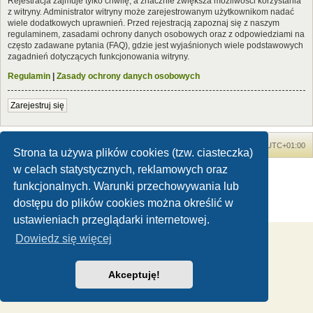
Rejestracja zajmuje tylko chwilę, a znacznie zwiększa możliwości korzystania
z witryny. Administrator witryny może zarejestrowanym użytkownikom nadać
wiele dodatkowych uprawnień. Przed rejestracją zapoznaj się z naszym
regulaminem, zasadami ochrony danych osobowych oraz z odpowiedziami na
często zadawane pytania (FAQ), gdzie jest wyjaśnionych wiele podstawowych
zagadnień dotyczących funkcjonowania witryny.
Regulamin
|
Zasady ochrony danych osobowych
Zarejestruj się
Forum Dinozaury.com
Strona główna
Strefa czasowa
UTC+01:00
Strona ta używa plików cookies (tzw. ciasteczka)
w celach statystycznych, reklamowych oraz
Dinozaury.com
© 2006-2020
Technologię dostarcza
phpBB
® Forum Software © phpBB Limited
funkcjonalnych. Warunki przechowywania lub
Polski pakiet językowy dostarcza
phpBB.pl
dostępu do plików cookies można określić w
Zasady ochrony danych osobowych
|
Regulamin
ustawieniach przeglądarki internetowej.
Dowiedz się więcej
Akceptuję!