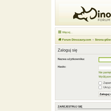
Więcej…
Forum Dinozaury.com
Strona głó
Zaloguj się
Nazwa użytkownika:
Hasło:
Nie pamię
Wyślij po
Zapami
Ukryj 
ZAREJESTRUJ SIĘ