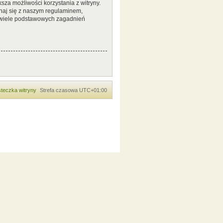
sza możliwości korzystania z witryny.
naj się z naszym regulaminem,
 wiele podstawowych zagadnień
teczka witryny
Strefa czasowa
UTC+01:00