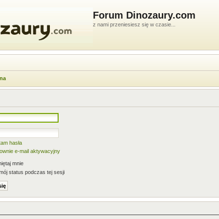
Forum Dinozaury.com
z nami przeniesiesz się w czasie...
wna
tam hasła
nownie e-mail aktywacyjny
ętaj mnie
mój status podczas tej sesji