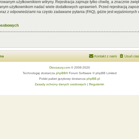
rowanym użytkownikiem witryny. Rejestracja zajmuje tylko chwilę, a znacznie zwięk
wanym użytkownikom nadać wiele dodatkowych uprawnień. Przed rejestracją zapoz
az z odpowiedziami na często zadawane pytania (FAQ), gdzie jest wyjaśnionych
 osobowych
wna
Kontakt z nami
Usuń cias
Dinozaury.com
© 2006-2020
Technologię dostarcza
phpBB
® Forum Software © phpBB Limited
Polski pakiet językowy dostarcza
phpBB.pl
Zasady ochrony danych osobowych
|
Regulamin