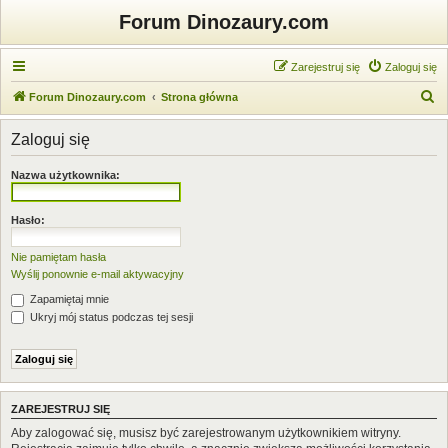
Forum Dinozaury.com
Zarejestruj się
Zaloguj się
S
Forum Dinozaury.com
Strona główna
z
Zaloguj się
u
k
Nazwa użytkownika:
a
j
Hasło:
Nie pamiętam hasła
Wyślij ponownie e-mail aktywacyjny
Zapamiętaj mnie
Ukryj mój status podczas tej sesji
ZAREJESTRUJ SIĘ
Aby zalogować się, musisz być zarejestrowanym użytkownikiem witryny.