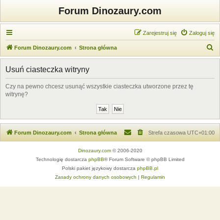
Forum Dinozaury.com
Zarejestruj się
Zaloguj się
S
Forum Dinozaury.com
Strona główna
z
Usuń ciasteczka witryny
u
k
Czy na pewno chcesz usunąć wszystkie ciasteczka utworzone przez tę
witrynę?
a
j
Forum Dinozaury.com
Strona główna
Strefa czasowa
UTC+01:00
Dinozaury.com
© 2006-2020
Technologię dostarcza
phpBB
® Forum Software © phpBB Limited
Polski pakiet językowy dostarcza
phpBB.pl
Zasady ochrony danych osobowych
|
Regulamin