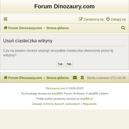
Forum Dinozaury.com
Zarejestruj się
Zaloguj się
S
Forum Dinozaury.com
Strona główna
z
Usuń ciasteczka witryny
u
k
Czy na pewno chcesz usunąć wszystkie ciasteczka utworzone przez tę
witrynę?
a
j
Forum Dinozaury.com
Strona główna
Strefa czasowa
UTC+01:00
Dinozaury.com
© 2006-2020
Technologię dostarcza
phpBB
® Forum Software © phpBB Limited
Polski pakiet językowy dostarcza
phpBB.pl
Zasady ochrony danych osobowych
|
Regulamin