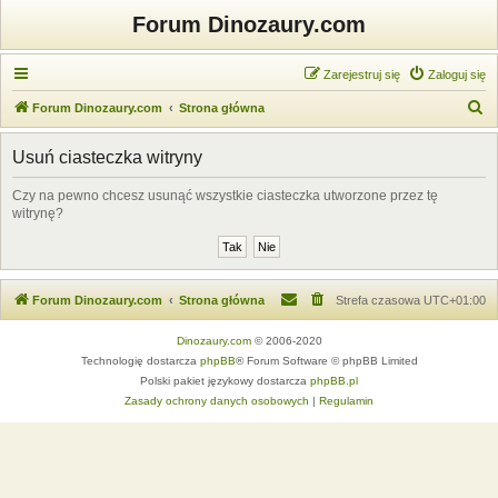
Forum Dinozaury.com
Zarejestruj się
Zaloguj się
S
Forum Dinozaury.com
Strona główna
z
Usuń ciasteczka witryny
u
k
Czy na pewno chcesz usunąć wszystkie ciasteczka utworzone przez tę
witrynę?
a
j
Forum Dinozaury.com
Strona główna
Strefa czasowa
UTC+01:00
Dinozaury.com
© 2006-2020
Technologię dostarcza
phpBB
® Forum Software © phpBB Limited
Polski pakiet językowy dostarcza
phpBB.pl
Zasady ochrony danych osobowych
|
Regulamin