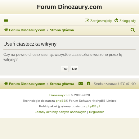
Forum Dinozaury.com
Zarejestruj się
Zaloguj się
S
Forum Dinozaury.com
Strona główna
z
Usuń ciasteczka witryny
u
k
Czy na pewno chcesz usunąć wszystkie ciasteczka utworzone przez tę
witrynę?
a
j
Forum Dinozaury.com
Strona główna
Strefa czasowa
UTC+01:00
Dinozaury.com
© 2006-2020
Technologię dostarcza
phpBB
® Forum Software © phpBB Limited
Polski pakiet językowy dostarcza
phpBB.pl
Zasady ochrony danych osobowych
|
Regulamin