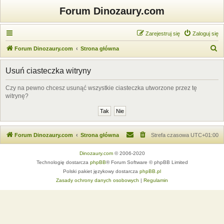
Forum Dinozaury.com
Zarejestruj się
Zaloguj się
S
Forum Dinozaury.com
Strona główna
z
Usuń ciasteczka witryny
u
k
Czy na pewno chcesz usunąć wszystkie ciasteczka utworzone przez tę
witrynę?
a
j
Forum Dinozaury.com
Strona główna
Strefa czasowa
UTC+01:00
Dinozaury.com
© 2006-2020
Technologię dostarcza
phpBB
® Forum Software © phpBB Limited
Polski pakiet językowy dostarcza
phpBB.pl
Zasady ochrony danych osobowych
|
Regulamin