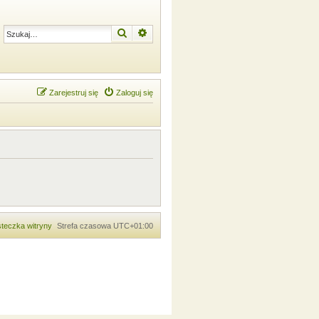
Szukaj
Wyszukiwanie zaawansowane
Zarejestruj się
Zaloguj się
teczka witryny
Strefa czasowa
UTC+01:00