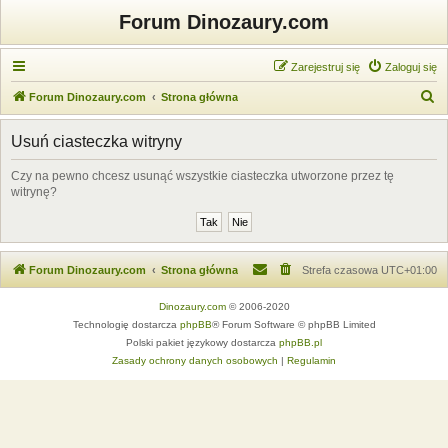
Forum Dinozaury.com
Zarejestruj się
Zaloguj się
S
Forum Dinozaury.com
Strona główna
z
Usuń ciasteczka witryny
u
k
Czy na pewno chcesz usunąć wszystkie ciasteczka utworzone przez tę
witrynę?
a
j
Forum Dinozaury.com
Strona główna
Strefa czasowa
UTC+01:00
Dinozaury.com
© 2006-2020
Technologię dostarcza
phpBB
® Forum Software © phpBB Limited
Polski pakiet językowy dostarcza
phpBB.pl
Zasady ochrony danych osobowych
|
Regulamin