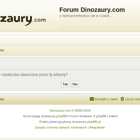
Forum Dinozaury.com
z nami przeniesiesz się w czasie...
wna
ciasteczka utworzone przez tę witrynę?
wna
Kontakt z nami
Usuń cias
Dinozaury.com
© 2006-2020
Technologię dostarcza
phpBB
® Forum Software © phpBB Limited
Polski pakiet językowy dostarcza
phpBB.pl
Zasady ochrony danych osobowych
|
Regulamin