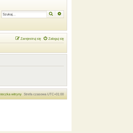
Szukaj
Wyszukiwanie zaawansowane
Zarejestruj się
Zaloguj się
teczka witryny
Strefa czasowa
UTC+01:00