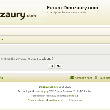
Forum Dinozaury.com
z nami przeniesiesz się w czasie...
wna
ciasteczka utworzone przez tę witrynę?
wna
Kontakt z nami
Usuń cias
Dinozaury.com
© 2006-2020
Technologię dostarcza
phpBB
® Forum Software © phpBB Limited
Polski pakiet językowy dostarcza
phpBB.pl
Zasady ochrony danych osobowych
|
Regulamin