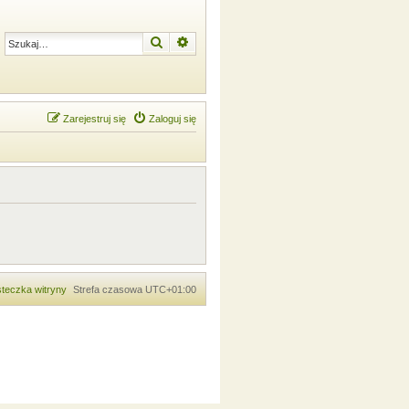
Szukaj
Wyszukiwanie zaawansowane
Zarejestruj się
Zaloguj się
teczka witryny
Strefa czasowa
UTC+01:00