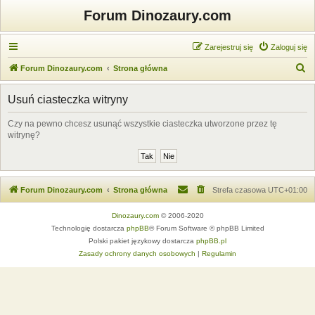
Forum Dinozaury.com
Zarejestruj się
Zaloguj się
S
Forum Dinozaury.com
Strona główna
z
Usuń ciasteczka witryny
u
k
Czy na pewno chcesz usunąć wszystkie ciasteczka utworzone przez tę
witrynę?
a
j
Forum Dinozaury.com
Strona główna
Strefa czasowa
UTC+01:00
Dinozaury.com
© 2006-2020
Technologię dostarcza
phpBB
® Forum Software © phpBB Limited
Polski pakiet językowy dostarcza
phpBB.pl
Zasady ochrony danych osobowych
|
Regulamin