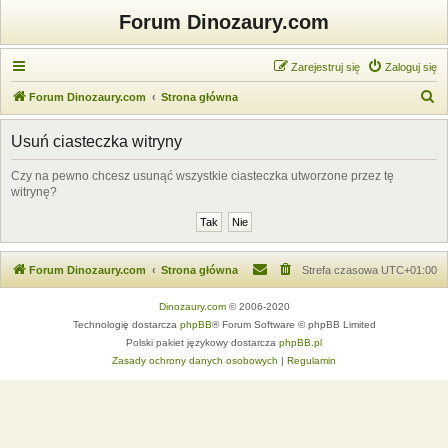
Forum Dinozaury.com
Zarejestruj się
Zaloguj się
S
Forum Dinozaury.com
Strona główna
z
Usuń ciasteczka witryny
u
k
Czy na pewno chcesz usunąć wszystkie ciasteczka utworzone przez tę
witrynę?
a
j
Forum Dinozaury.com
Strona główna
Strefa czasowa
UTC+01:00
Dinozaury.com
© 2006-2020
Technologię dostarcza
phpBB
® Forum Software © phpBB Limited
Polski pakiet językowy dostarcza
phpBB.pl
Zasady ochrony danych osobowych
|
Regulamin