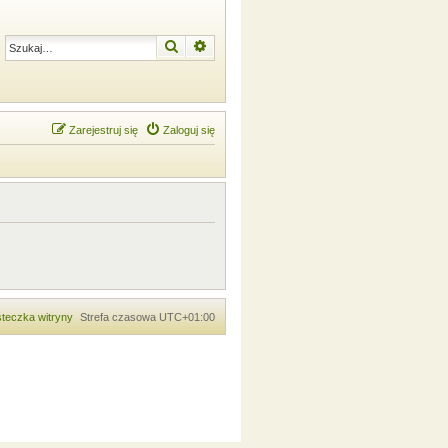
Szukaj
Wyszukiwanie zaawansowane
Zarejestruj się
Zaloguj się
teczka witryny
Strefa czasowa
UTC+01:00