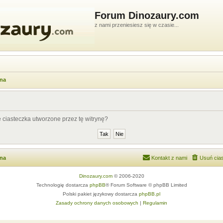
Forum Dinozaury.com
z nami przeniesiesz się w czasie...
wna
ciasteczka utworzone przez tę witrynę?
wna
Kontakt z nami
Usuń cias
Dinozaury.com
© 2006-2020
Technologię dostarcza
phpBB
® Forum Software © phpBB Limited
Polski pakiet językowy dostarcza
phpBB.pl
Zasady ochrony danych osobowych
|
Regulamin